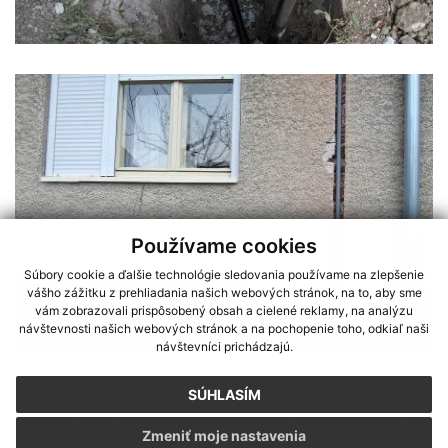
Používame cookies
Súbory cookie a ďalšie technológie sledovania používame na zlepšenie
vášho zážitku z prehliadania našich webových stránok, na to, aby sme
vám zobrazovali prispôsobený obsah a cielené reklamy, na analýzu
návštevnosti našich webových stránok a na pochopenie toho, odkiaľ naši
návštevníci prichádzajú.
SÚHLASÍM
DOMOV
O NÁS
SLUŽBY
CENNÍK
CERTIFIKÁTY
GALÉRIA
KONTAKT
Zmeniť moje nastavenia