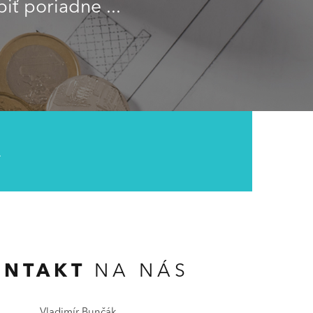
iť poriadne ...
A
ONTAKT
NA NÁS
Vladimír Bunčák