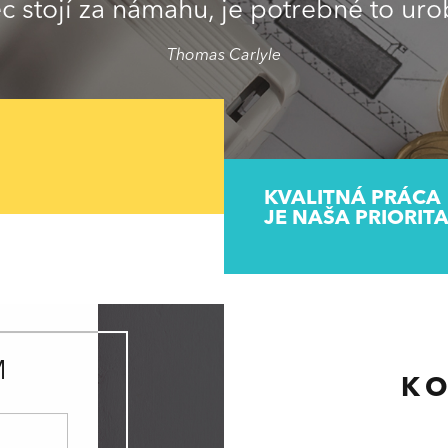
 stojí za námahu, je potrebné to urob
Thomas Carlyle
KVALITNÁ PRÁCA
JE NAŠA PRIORIT
M
K