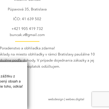
Púpavová 35, Bratislava
IČO: 41 639 502
+421 905 419 732
buncak.v@gmail.com
Poradenstvo a obhliadka zdarma!
klady na miesto obhliadky v rámci Bratislavy paušálne 10
viduálne podľa dohody. V prípade dojednania zákazky a jej
lizácie uvedený poplatok odúčtujem.
 zážitku z
obený obsah a
e toho, odkiaľ
webdesign
|
webex.digital