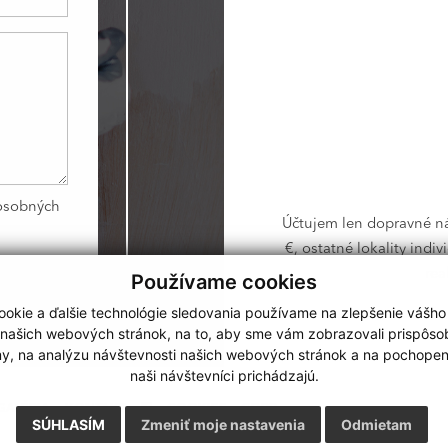
osobných
Účtujem len dopravné ná
€, ostatné lokality indi
rea
Používame cookies
okie a ďalšie technológie sledovania používame na zlepšenie vášho
 našich webových stránok, na to, aby sme vám zobrazovali prispôs
my, na analýzu návštevnosti našich webových stránok a na pochopeni
naši návštevníci prichádzajú.
GALÉRIA
KONTAKT
COOKIES
GDPR
SÚHLASÍM
Zmeniť moje nastavenia
Odmietam