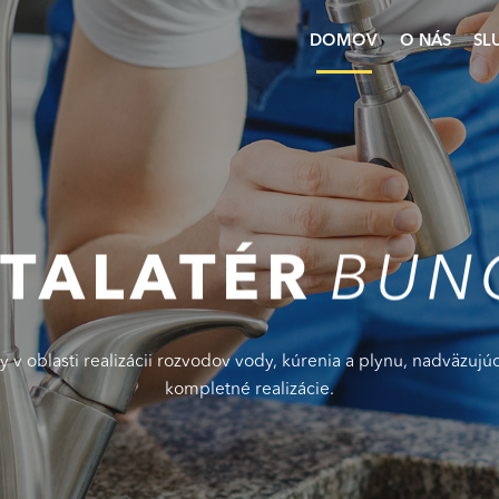
DOMOV
O NÁS
SL
ŠTALATÉR
BUN
by v oblasti realizácii rozvodov vody, kúrenia a plynu, nadväzuj
kompletné realizácie.