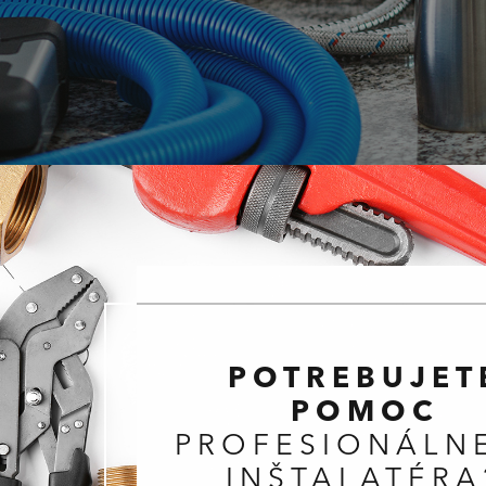
POTREBUJET
POMOC
PROFESIONÁLN
INŠTALATÉRA