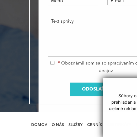
Meno
E-mail
Text správy
*
Oboznámil som sa so
spracúvaním 
údajov
ODOSLAŤ SPRÁVU
Súbory co
prehliadania
cielené rekla
DOMOV
O NÁS
SLUŽBY
CENNÍK
CERTIFIKÁTY