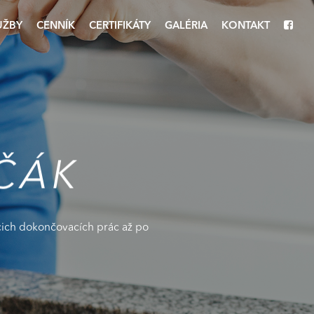
UŽBY
CENNÍK
CERTIFIKÁTY
GALÉRIA
KONTAKT
ČÁK
úcich dokončovacích prác až po