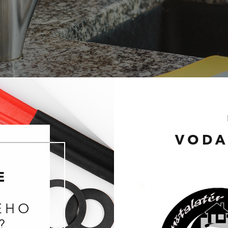
VODA 
E
EHO
?