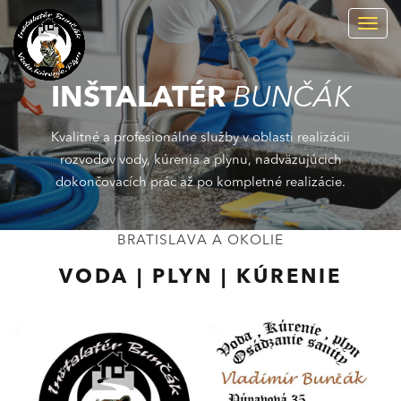
Togg
navig
INŠTALATÉR
BUNČÁK
Kvalitné a profesionálne služby v oblasti realizácii
rozvodov vody, kúrenia a plynu, nadväzujúcich
dokončovacích prác až po kompletné realizácie.
BRATISLAVA A OKOLIE
VODA | PLYN | KÚRENIE