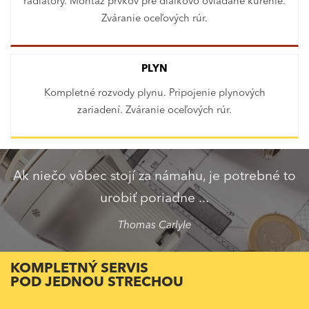
radiátory. Montáž prvkov pre diaľkovo ovládané kúrenie.
Zváranie oceľových rúr.
PLYN
Kompletné rozvody plynu. Pripojenie plynových
zariadení. Zváranie oceľových rúr.
Ak niečo vôbec stojí za námahu, je potrebné to
urobiť poriadne ...
Thomas Carlyle
KOMPLETNÝ SERVIS
POD JEDNOU STRECHOU